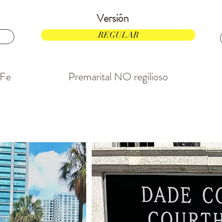
Versión
$24.97
REGULAR
 Fe
Premarital NO regilioso