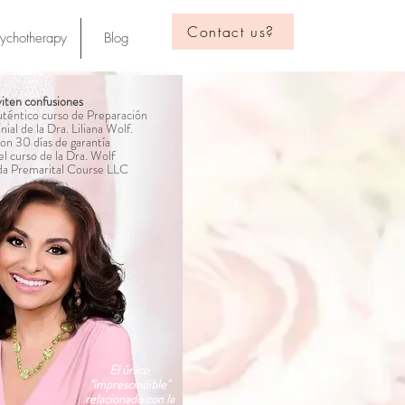
Contact us?
sychotherapy
Blog
iten confusiones
uténtico curso de Preparación
al de la Dra. Liliana Wolf.
on 30 días de garantía
el curso de la Dra. Wolf
ida Premarital Course LLC
El único
"imprescindible"
relacionado con la