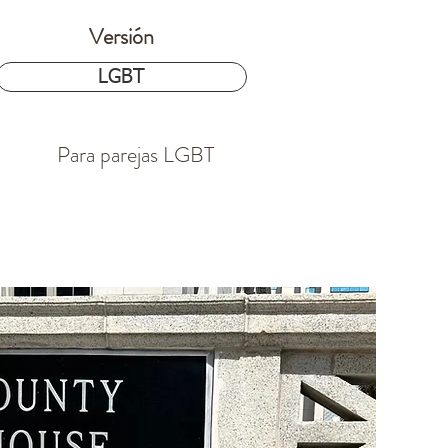
Versión
$24.97
LGBT
Para parejas LGBT