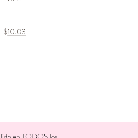
$
10.03
válido en TODOS los