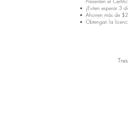
Presenten el Certifi
¡Eviten esperar 3 d
Ahorren más de $25
Obtengan la licen
Tres