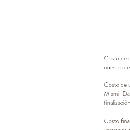
Costo de 
nuestro cer
Costo de u
Miami-Dade
finalizació
Costo fina
versiones 