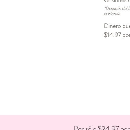
*Después del D
la Florida
Dinero qu
$14.97 por
Por sólo $24.97 por