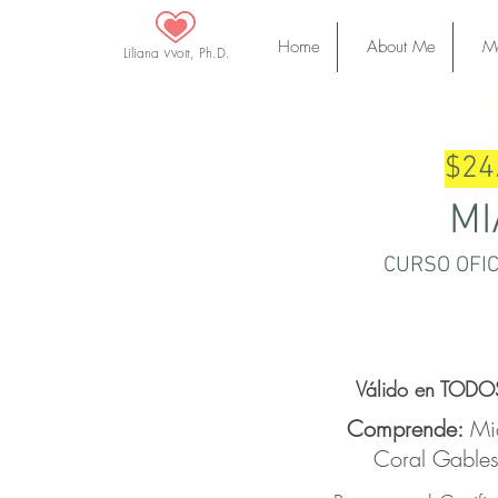
Home
About Me
Ma
Liliana Wolf, Ph.D.
$24
MI
CURSO OFI
Válido en TODOS
Comprende:
Mia
Coral Gables