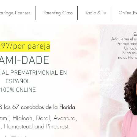
rriage Licenses
Parenting Class
Radio & Tv
Online P
Ev
Adquieran el a
Prematrimoni
.97/por pareja
Único c
Si no es 
AMI-DADE
no es Flor
Más de
CIAL PREMATRIMONIAL EN
180,000
estudiantes
ESPAÑOL
y contando
100% ONLINE
 los 67 condados de la Florida
mi, Hialeah, Doral, Aventura,
, Homestead and Pinecrest.