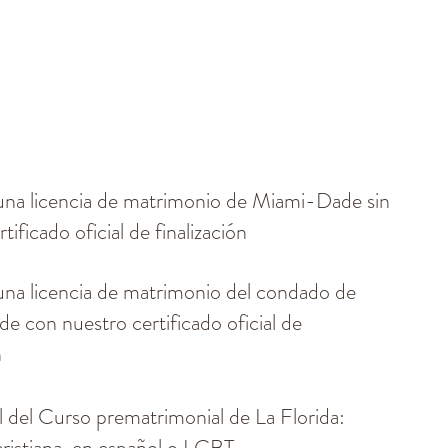
Ganen dinero con su licencia de
matrimonio de Florida
una licencia de matrimonio de Miami-Dade sin
tificado oficial de finalización
na licencia de matrimonio del condado de
 con nuestro certificado oficial de
n
l del Curso prematrimonial de La Florida:
cristiana, en español o LGBT