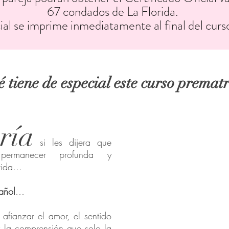
67 condados de La Florida.
ial se imprime inmediatamente al final del curs
 tiene de especial este curso premat
ría
si les dijera que
permanecer profunda y
 vida…
añol
…
 afianzar el amor, el sentido
y la comprensión que solo la