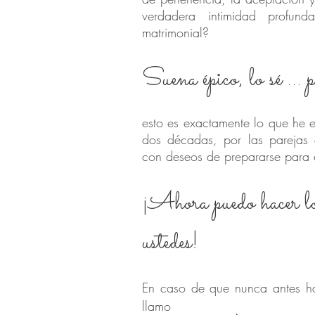
verdadera intimidad profun
matrimonial?
Suena épico, lo sé … p
esto es exactamente lo que he 
dos décadas, por las parejas 
con deseos de prepararse para 
¡Ahora puedo hacer l
ustedes!
En caso de que nunca antes h
llamo