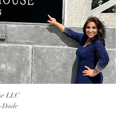
rse LLC
-Dade