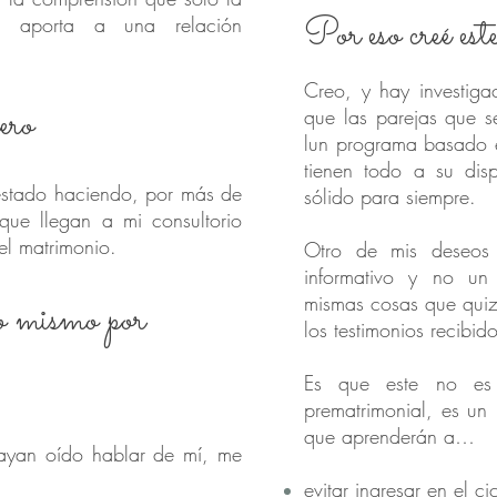
Por eso creé este
da aporta a una relación
Creo, y hay investiga
ero
que las parejas que s
lun programa basado en
tienen todo a su dis
estado haciendo, por más de
sólido para siempre.
que llegan a mi consultorio
el matrimonio.
Otro de mis deseos 
informativo y no un
mismas cosas que quiz
o mismo por
los testimonios recibid
Es que e
ste no es
prematrimonial, es un
que aprenderán a…
ayan oído hablar de mí, me
evitar ingresar en el c