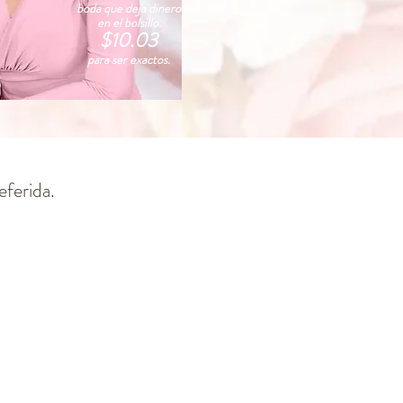
boda que deja dinero
en el bolsillo.
$10.03
para ser exactos.
eferida.